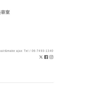
美容室
hair&make ajax
Tel / 06-7493-1340