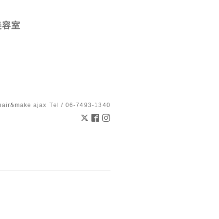
美容室
hair&make ajax
Tel / 06-7493-1340