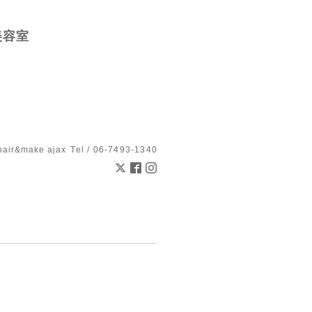
美容室
hair&make ajax
Tel / 06-7493-1340