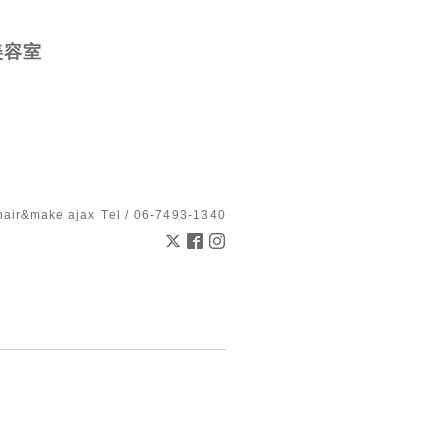
美容室
hair&make ajax
Tel / 06-7493-1340