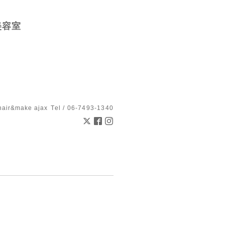
美容室
hair&make ajax
Tel / 06-7493-1340