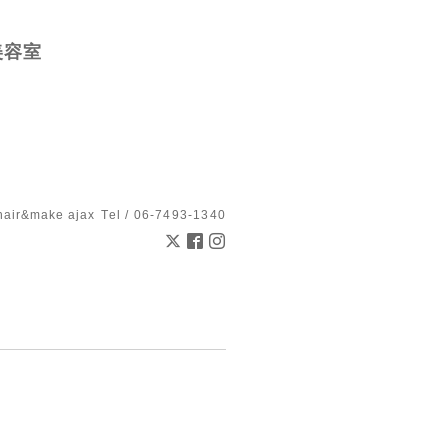
美容室
hair&make ajax
Tel / 06-7493-1340